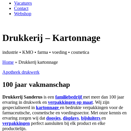
Vacatures
Contact
Webshop
Drukkerij – Kartonnage
industrie • KMO • farma • voeding • cosmetica
Home
»
Drukkerij kartonnage
Apotheek drukwerk
100 jaar vakmanschap
Drukkerij Sanderus
is een
familiebedrijf
met meer dan 100 jaar
ervaring in drukwerk en
verpakkingen op maat
. Wij zijn
gespecialiseerd in
kartonnage
en bedrukte verpakkingen voor de
farmaceutische, cosmetische en voedingssector. Met onze kennis en
ervaring zorgen wij dat
doosjes
,
displays
,
bijsluiters
en
verpakkingen
perfect aansluiten bij elk product en elke
productielijn.