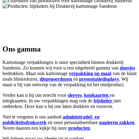
Producten
Ontdek ons volledig gamma producten
Ons gamma
Kartonnage verpakkingen is onze specialiteit binnen drukkerij
Sanderus. Zo kunnen wij voor u een uitgebreid gamma van
doosjes
bedrukken. Maar ook kartonnage
verpakking op maat
van de klant
zoals blisterdozen,
dispenserdozen
en
presentatiedisplays
. Wij
staan u bij van ontwerp van de verpakking tot het eindproduct.
Verder kan u bij ons terecht voor
sleeves
,
kopkaarten
en
inlegkaarten. In uw verpakkingen mag ook de
bijsluiter
niet
ontbreken. Deze kan u bij ons laten drukken en vouwen.
Niet te vergeten is ons aanbod
administratief- en
publiciteitsdrukwerk
en onze personaliseerbare
papieren zakken
.
Neem daarom een kijkje bij onze
producten
.
Wij helpen graag uw ideeën uit te werken.