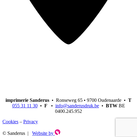
imprimerie Sanderus
• Ronseweg 65 • 9700 Oudenaarde •
T
055 31 11 30
•
F
•
info@sanderusdruk.be
•
BTW
BE
0400.245.952
Cookies
–
Privacy
© Sanderus |
Website by